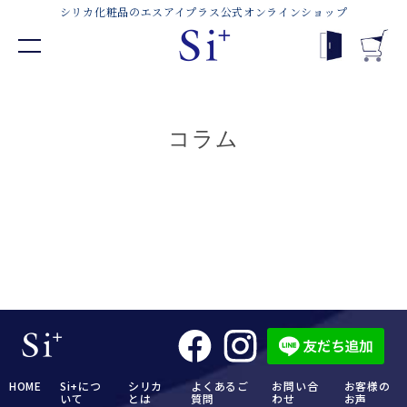
シリカ化粧品のエスアイプラス
公式オンラインショップ
コラム
HOME
Si+につ
シリカ
よくあるご
お問い合
お客様の
いて
とは
質問
わせ
お声