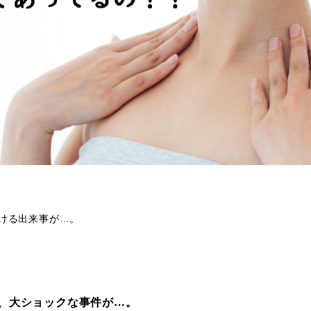
ける出来事が…。
、大ショックな事件が…。