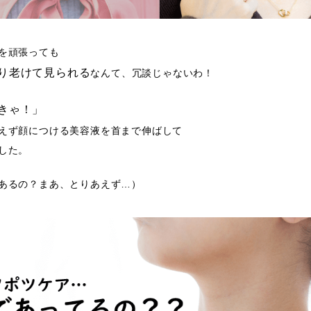
を頑張っても
り老けて見られる
なんて、冗談じゃないわ！
きゃ！」
えず顔につける美容液を首まで伸ばして
した。
あるの？まあ、とりあえず…）