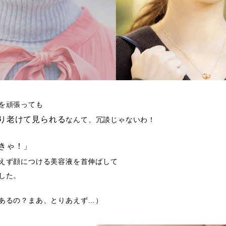
を頑張っても
り老けて見られる
なんて、冗談じゃないわ！
きゃ！」
えず顔につける美容液を首伸ばして
した。
あるの？まあ、とりあえず…）