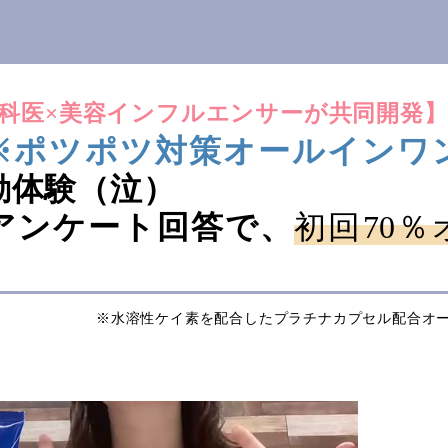
科医×美容インフルエンサーが共同開発】
※ポツポツ対策オールインワ
動体験（泣）
アンケート回答で、
初回70％
！
※水溶性ケイ素を配合したプラチナカプセル配合オ