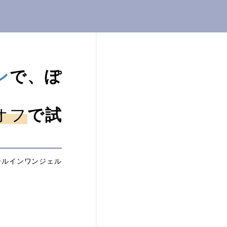
ン
で、ぽ
オフ
で試
ールインワンジェル